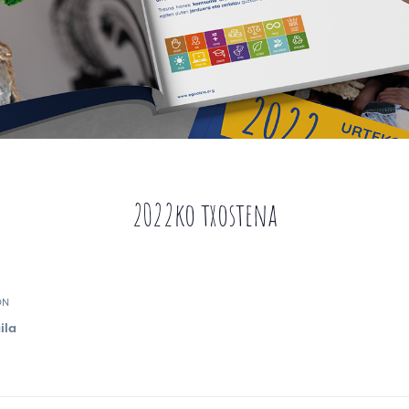
2022ko txostena
ON
ila