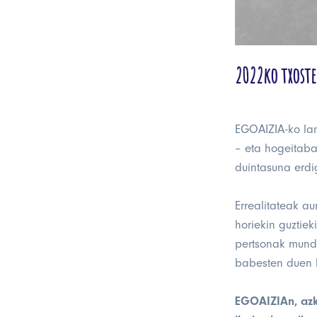
2022ko txost
EGOAIZIA-ko lan
– eta hogeitaba
duintasuna erdi
Errealitateak au
horiekin guztiek
pertsonak mundu
babesten duen l
EGOAIZIAn, azk