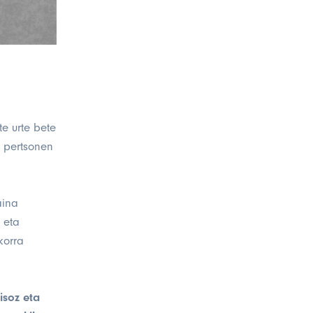
e urte bete
, pertsonen
aina
 eta
korra
isoz eta