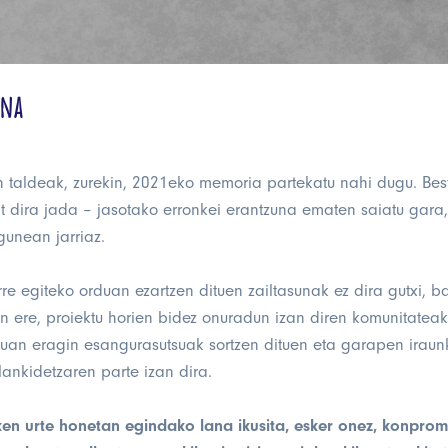
ena
 taldeak, zurekin, 2021eko memoria partekatu nahi dugu. Best
t dira jada – jasotako erronkei erantzuna ematen saiatu gara
gunean jarriaz.
rre egiteko orduan ezartzen dituen zailtasunak ez dira gutxi, b
in ere, proiektu horien bidez onuradun izan diren komunitateak
an eragin esangurasutsuak sortzen dituen eta garapen iraun
ankidetzaren parte izan dira.
en urte honetan egindako lana ikusita, esker onez, konprom