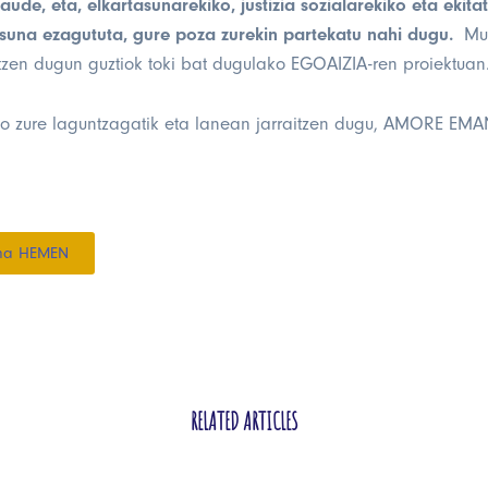
gaude, eta, elkartasunarekiko, justizia sozialarekiko eta ekita
suna ezagututa, gure poza zurekin partekatu nahi dugu.
Mu
tzen dugun guztiok toki bat dugulako EGOAIZIA-ren proiektuan
sko zure laguntzagatik eta lanean jarraitzen dugu, AMORE EM
tena HEMEN
RELATED ARTICLES