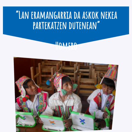
“Lan eramangarria da askok nekea
partekatzen dutenean”
– Homero –