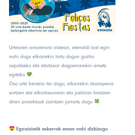
Urtearen amaierara iristean, etenaldi bat egin
nahi dugu elkarrekin lortu dugun guztia
ospatzeko eta etortzear dagoenarekin amets
egiteko
.
Oso urte berezia itxi dugu, elkarrekin itxaropena
sortzen eta elkartasunean eta justizian loratzen
diren proiektuak zaintzen jarraitu dugu
.
Egoaiziatik eskerrak eman nahi dizkizugu