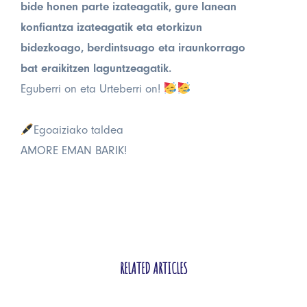
bide honen parte izateagatik, gure lanean
konfiantza izateagatik eta etorkizun
bidezkoago, berdintsuago eta iraunkorrago
bat eraikitzen laguntzeagatik.
Eguberri on eta Urteberri on!
Egoaiziako taldea
AMORE EMAN BARIK!
RELATED ARTICLES