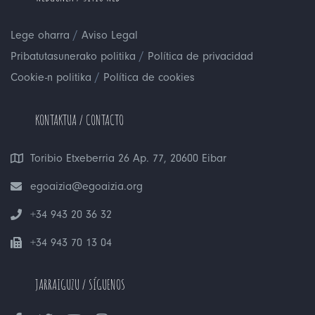
/
Lege oharra
Aviso Legal
/
Pribatutasunerako politika
Política de privacidad
/
Cookie-n politika
Política de cookies
KONTAKTUA / CONTACTO
Toribio Etxeberria 26 Ap. 77, 20600 Eibar
egoaizia@egoaizia.org
+34 943 20 36 32
+34 943 70 13 04
JARRAIGUZU / SÍGUENOS