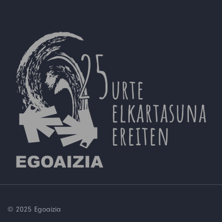
© 2025 Egoaizia