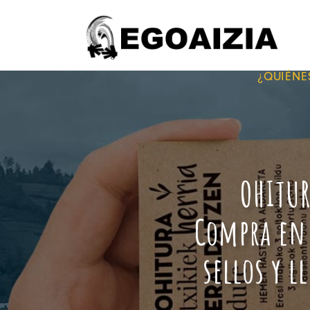
¿QUIÉNE
O
H
I
T
U
C
o
m
p
r
a
e
n
s
e
l
l
o
s
y
l
l