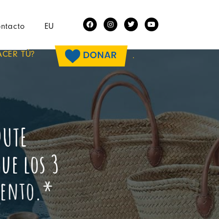
ntacto
EU
ACER TÚ?
.
D
U
T
E
g
u
e
l
o
s
3
e
n
t
o
.
*