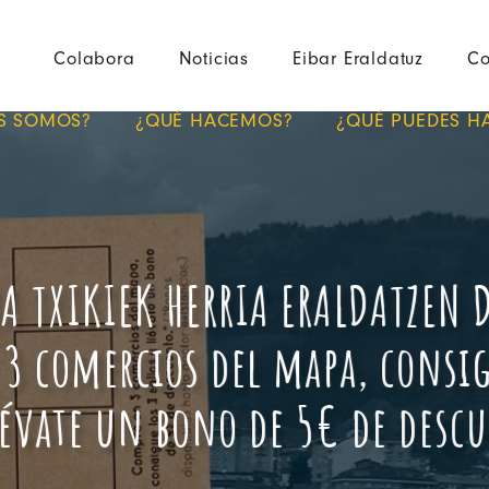
Colabora
Noticias
Eibar Eraldatuz
Co
S SOMOS?
¿QUÉ HACEMOS?
¿QUÉ PUEDES H
R
A
T
X
I
K
I
E
K
H
E
R
R
I
A
E
R
A
L
D
A
T
Z
E
N
3
c
o
m
e
r
c
i
o
s
d
e
l
m
a
p
a
,
c
o
n
s
i
é
v
a
t
e
u
n
b
o
n
o
d
e
5
€
d
e
d
e
s
c
u