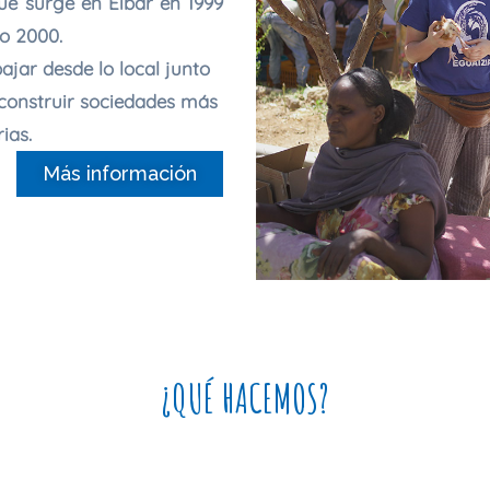
que surge en Eibar en 1999
o 2000.
ar desde lo local junto
 construir sociedades más
ias.
Más información
¿QUÉ HACEMOS?