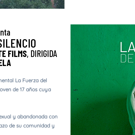
enta
SILENCIO
E FILMS
, DIRIGIDA
ELA
umental La Fuerza del
 joven de 17 años cuya
 sexual y abandonada con
chazo de su comunidad y